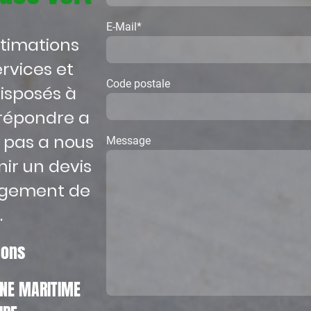
E-Mail
*
stimations
rvices et
Code postale
isposés à
répondre a
z pas a nous
Message
ir un devis
agement de
.
tions
EINE MARITIME