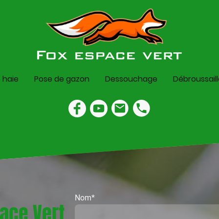
e haie
Pose de gazon
Dessouchage
Débroussail
Nom
*
ace Vert