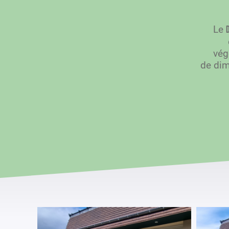
Le
vég
de dimi