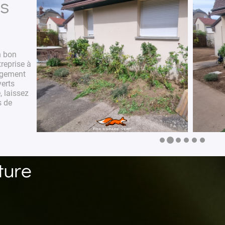
ns
n bon
treprise à
gement
erts
, laissez
s de
ture