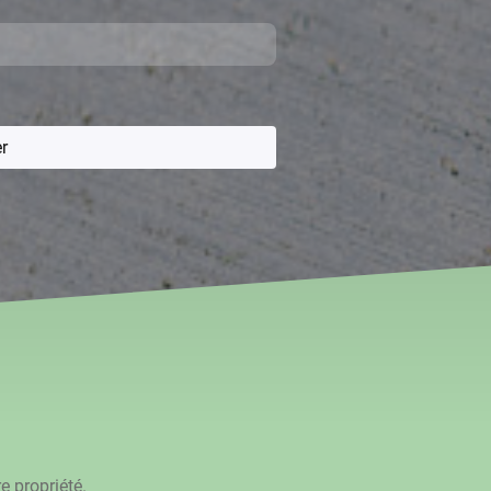
r
 propriété.