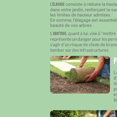
L’
consiste à réduire la haut
élagage
dans votre jardin, renforçant la sa
les limites de hauteur admises.
En somme, l’élagage est essentiel 
beauté de vos arbres
L’
, quant à lui, vise à “mettr
abattage
représente un danger pour les perso
s’agir d’un risque de chute de bran
tomber sur des infrastructures
P
L
d
i
p
e
b