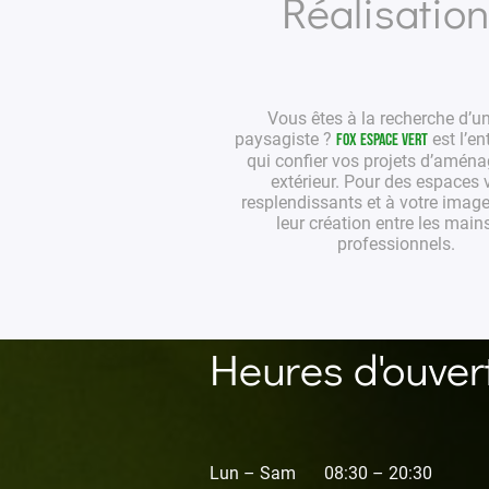
Réalisatio
Vous êtes à la recherche d’u
paysagiste
?
est l’en
Fox Espace Vert
qui confier vos projets
d’aména
extérieur
. Pour des
espaces v
resplendissants et à votre image
leur création entre les main
professionnels
.
Heures d'ouver
Lun – Sam
08:30 – 20:30