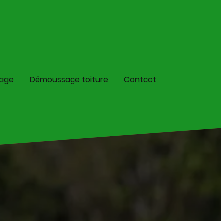
lage
Démoussage toiture
Contact