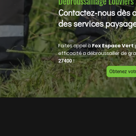
Débroussaillage Louviers
Contactez-nous dès a
des services paysage
Faites appel à
Fox Espace Vert
p
efficacité a débroussailler de gr
!
27400
Obtenez votr