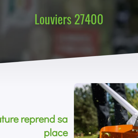
Louviers 27400
ture reprend sa
place