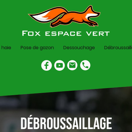
e haie
Pose de gazon
Dessouchage
Débroussail
Débroussaillage