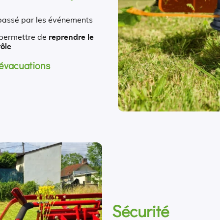
dépassé par les événements
permettre de
reprendre le
ôle
 évacuations
Sécurité