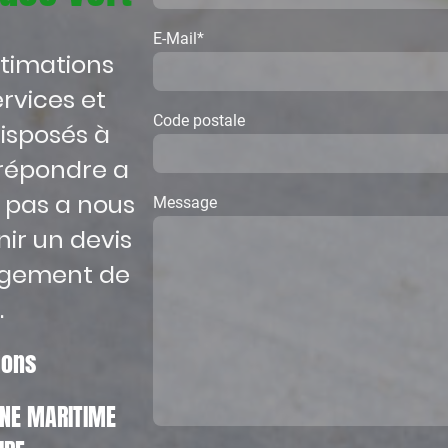
E-Mail
*
stimations
rvices et
Code postale
isposés à
répondre a
z pas a nous
Message
ir un devis
agement de
.
tions
EINE MARITIME