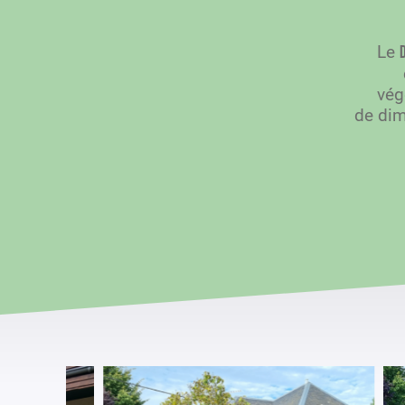
Le
vég
de dimi