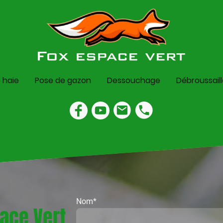
e haie
Pose de gazon
Dessouchage
Débroussail
Nom
*
ace Vert