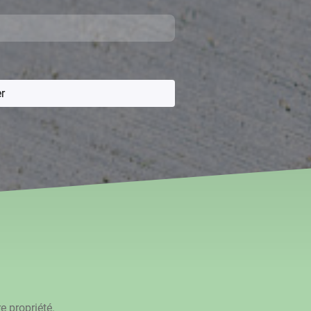
r
 propriété.