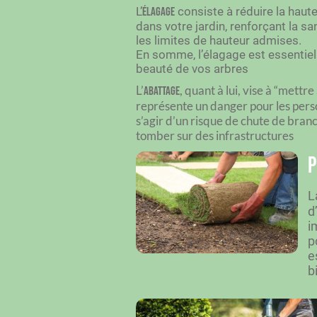
L’
consiste à réduire la haut
élagage
dans votre jardin, renforçant la sa
les limites de hauteur admises.
En somme, l’élagage est essentiel 
beauté de vos arbres
L’
, quant à lui, vise à “mettr
abattage
représente un danger pour les perso
s’agir d’un risque de chute de bran
tomber sur des infrastructures
P
L
d
i
p
e
b