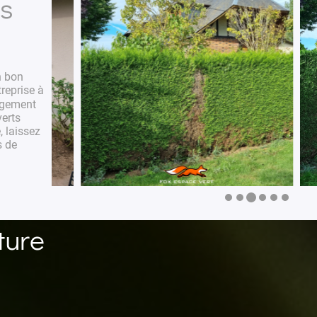
ns
n bon
treprise à
gement
erts
, laissez
s de
ture