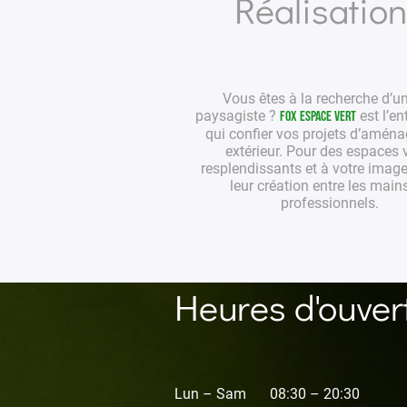
Réalisatio
Vous êtes à la recherche d’u
paysagiste
?
est l’en
Fox Espace Vert
qui confier vos projets
d’aména
extérieur
. Pour des
espaces v
resplendissants et à votre image
leur création entre les main
professionnels
.
Heures d'ouver
Lun – Sam
08:30 – 20:30