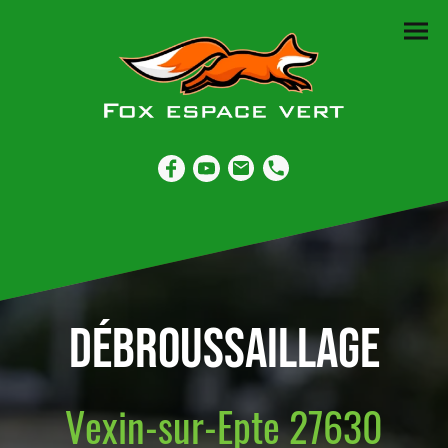
Débroussaillage
Vexin-sur-Epte 27630