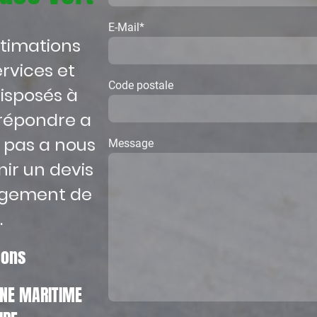
E-Mail
*
stimations
rvices et
Code postale
isposés à
répondre a
z pas a nous
Message
ir un devis
agement de
.
tions
EINE MARITIME