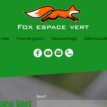
e haie
Pose de gazon
Dessouchage
Débroussail
Nom
*
ace Vert