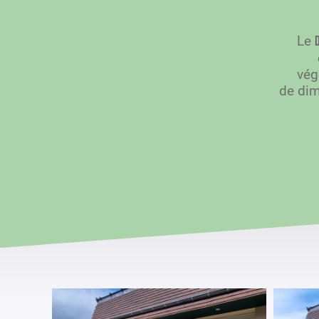
Le
vég
de dimi