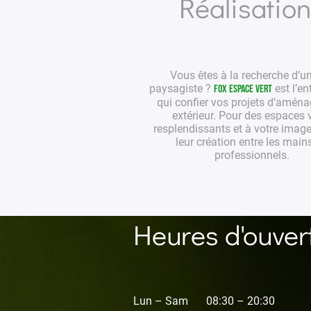
Réalisatio
Vous êtes à la recherche d’u
paysagiste
?
est l’en
Fox Espace Vert
qui confier vos projets
d’aména
extérieur
. Pour des
espaces v
resplendissants et à votre image
leur création entre les main
professionnels
.
Heures d'ouver
Lun – Sam
08:30 – 20:30