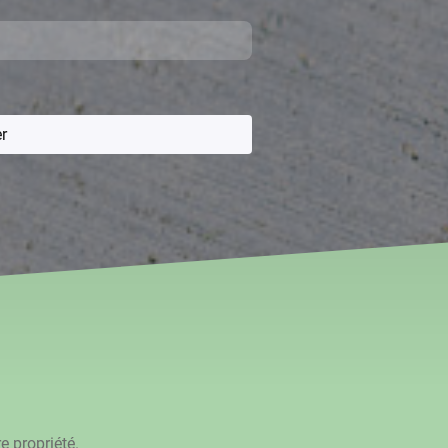
r
 propriété.