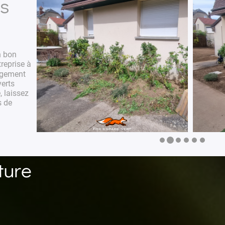
ns
n bon
treprise à
gement
erts
, laissez
s de
ture