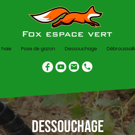
e haie
Pose de gazon
Dessouchage
Débroussail
Dessouchage