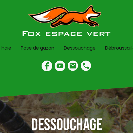
e haie
Pose de gazon
Dessouchage
Débroussail
Dessouchage