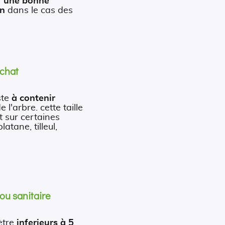
r
une bonne
on
dans le cas des
 chat
ste
à contenir
e l'arbre. cette taille
t sur certaines
atane, tilleul,
 ou sanitaire
ètre
inferieurs à 5