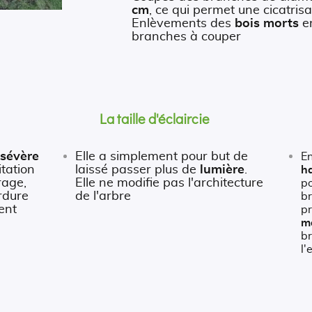
cm
, ce qui permet une cicatrisa
Enlèvements des
bois morts
en
branches à couper
La taille d'éclaircie
sévère
Elle a simplement pour but de
E
itation
laissé passer plus de
lumière
.
h
rage,
Elle ne modifie pas l'architecture
po
rdure
de l'arbre
b
ent
p
m
b
l'