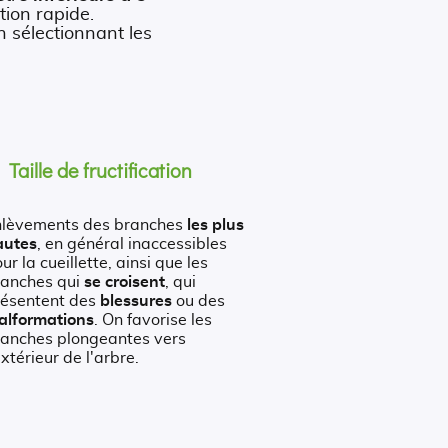
tion rapide.
 sélectionnant les
Taille de fructification
nlèvements des branches
les plus
autes
, en général inaccessibles
ur la cueillette, ainsi que les
ranches qui
se croisent
, qui
résentent des
blessures
ou des
alformations
. On favorise les
ranches plongeantes vers
extérieur de l'arbre.