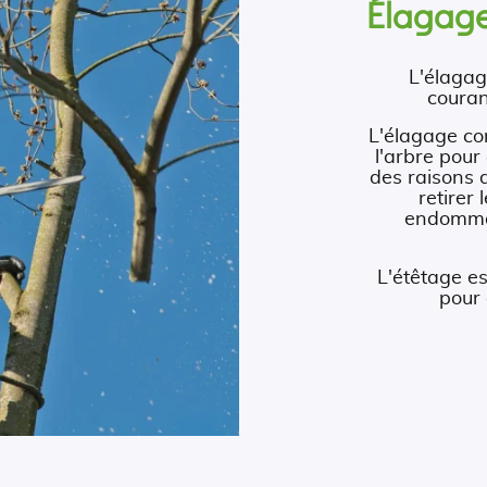
Élagage
L'élagag
couran
L'élagage co
l'arbre pour
des raisons 
retirer
endommag
L'étêtage e
pour 