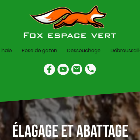
e haie
Pose de gazon
Dessouchage
Débroussail
Élagage et abattage