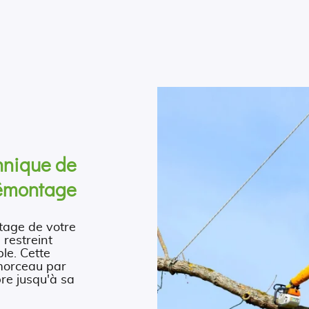
hnique de
émontage
ntage de votre
 restreint
le. Cette
 morceau par
bre jusqu'à sa