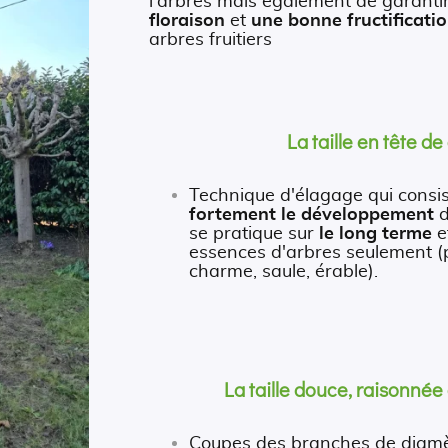
l'arbres mais également de garanti
floraison
et
une bonne fructificati
arbres fruitiers
La taille en tête de
Technique d'élagage qui consi
fortement le développement
d
se pratique sur
le long terme
e
essences d'arbres seulement (pl
charme, saule, érable).
La taille douce, raisonnée
Coupes des branches de diam