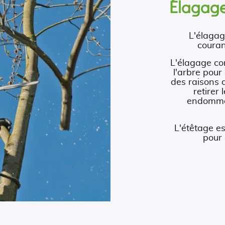
Élagage
L'élagag
couran
L'élagage co
l'arbre pour
des raisons 
retirer
endommag
L'étêtage e
pour 