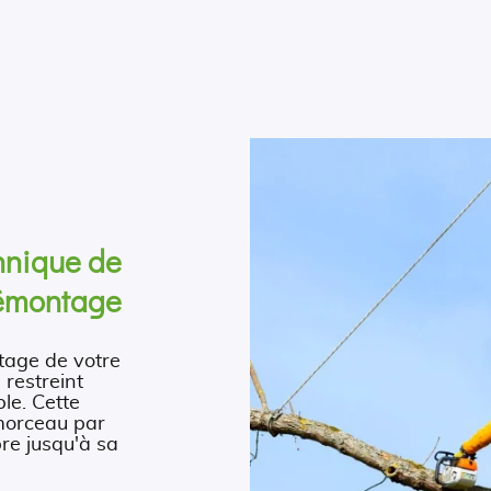
hnique de
émontage
ntage de votre
 restreint
le. Cette
 morceau par
bre jusqu'à sa