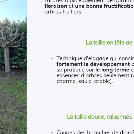
l'arbres mais également de garanti
floraison
et
une bonne fructificati
arbres fruitiers
La taille en tête de
Technique d'élagage qui consi
fortement le développement
d
se pratique sur
le long terme
e
essences d'arbres seulement (pl
charme, saule, érable).
La taille douce, raisonnée
Coupes des branches de diam