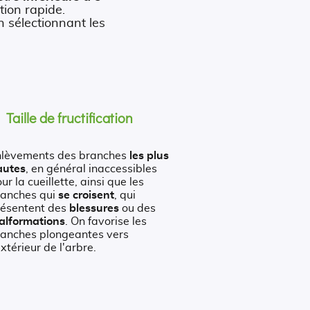
tion rapide.
 sélectionnant les
Taille de fructification
nlèvements des branches
les plus
autes
, en général inaccessibles
ur la cueillette, ainsi que les
ranches qui
se croisent
, qui
résentent des
blessures
ou des
alformations
. On favorise les
ranches plongeantes vers
extérieur de l'arbre.