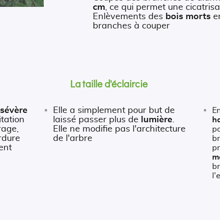
cm
, ce qui permet une cicatrisa
Enlèvements des
bois morts
en
branches à couper
La taille d'éclaircie
sévère
Elle a simplement pour but de
E
itation
laissé passer plus de
lumière
.
h
rage,
Elle ne modifie pas l'architecture
po
rdure
de l'arbre
b
ent
p
m
b
l'