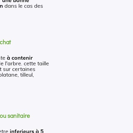
r
une bonne
on
dans le cas des
 chat
ste
à contenir
e l'arbre. cette taille
t sur certaines
atane, tilleul,
 ou sanitaire
ètre
inferieurs à 5