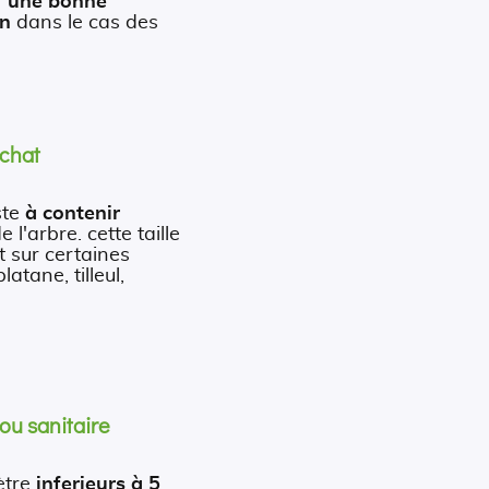
r
une bonne
on
dans le cas des
 chat
ste
à contenir
e l'arbre. cette taille
t sur certaines
atane, tilleul,
 ou sanitaire
ètre
inferieurs à 5