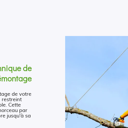
hnique de
émontage
ntage de votre
 restreint
le. Cette
 morceau par
bre jusqu'à sa