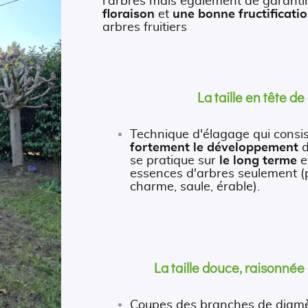
l'arbres mais également de garanti
floraison
et
une bonne fructificati
arbres fruitiers
La taille en tête de
Technique d'élagage qui consi
fortement le développement
d
se pratique sur
le long terme
e
essences d'arbres seulement (pl
charme, saule, érable).
La taille douce, raisonnée
Coupes des branches de diam