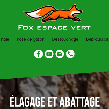
e haie
Pose de gazon
Dessouchage
Débroussail
Élagage et abattage