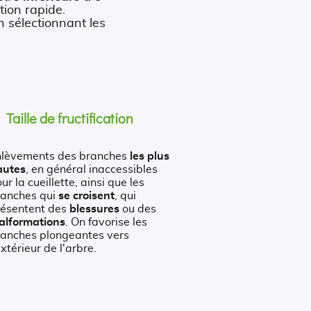
tion rapide.
 sélectionnant les
Taille de fructification
nlèvements des branches
les plus
autes
, en général inaccessibles
ur la cueillette, ainsi que les
ranches qui
se croisent
, qui
résentent des
blessures
ou des
alformations
. On favorise les
ranches plongeantes vers
extérieur de l'arbre.