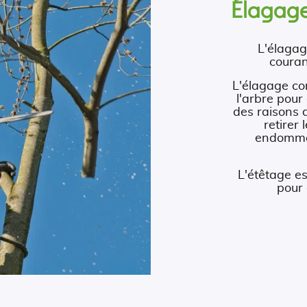
Élagage
L'élagag
couran
L'élagage co
l'arbre pour
des raisons 
retirer
endommag
L'étêtage e
pour 