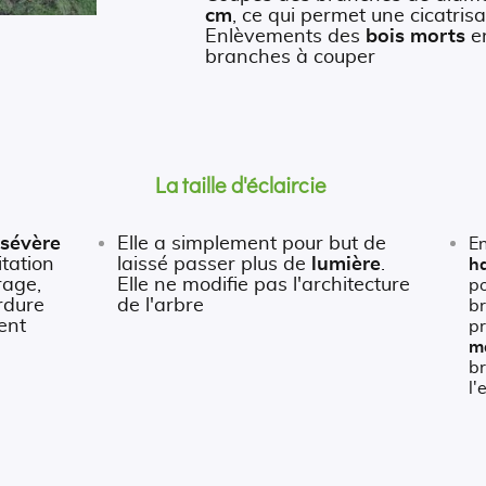
cm
, ce qui permet une cicatrisa
Enlèvements des
bois morts
en
branches à couper
La taille d'éclaircie
sévère
Elle a simplement pour but de
E
itation
laissé passer plus de
lumière
.
h
rage,
Elle ne modifie pas l'architecture
po
rdure
de l'arbre
b
ent
p
m
b
l'