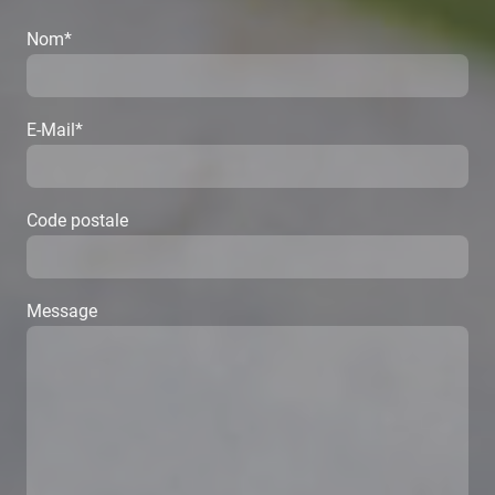
Nom
*
E-Mail
*
Code postale
Message