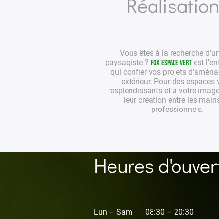
Réalisatio
Vous êtes à la recherche d’u
paysagiste
?
est l’en
Fox Espace Vert
qui confier vos projets
d’aména
extérieur
. Pour des
espaces v
resplendissants et à votre image
leur création entre les main
professionnels
.
Heures d'ouver
Lun – Sam
08:30 – 20:30