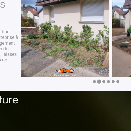
ns
n bon
treprise à
gement
erts
, laissez
s de
ture