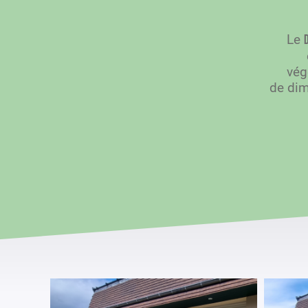
Le
vég
de dimi