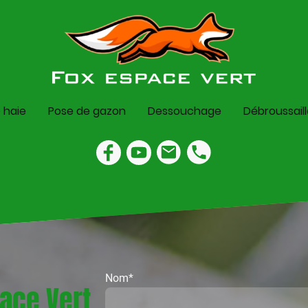
e haie
Pose de gazon
Dessouchage
Débroussail
Nom
*
ace Vert