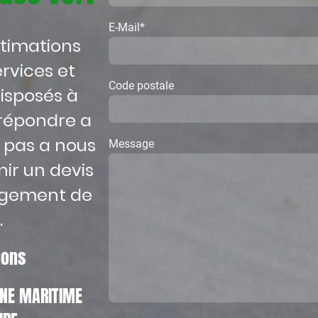
E-Mail
*
stimations
rvices et
Code postale
isposés à
répondre a
z pas a nous
Message
ir un devis
agement de
.
tions
EINE MARITIME