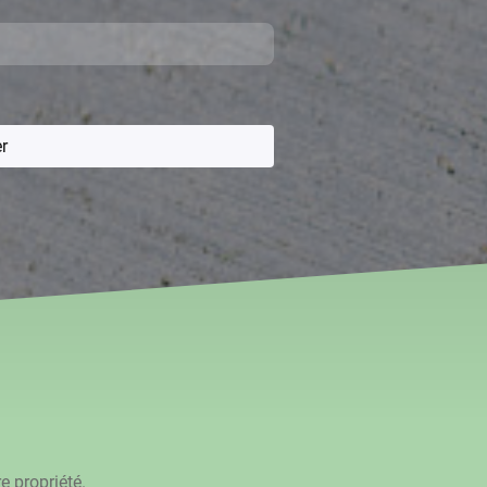
r
 propriété.