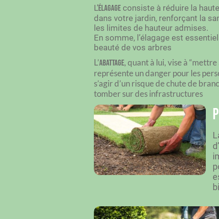
L’
consiste à réduire la haut
élagage
dans votre jardin, renforçant la sa
les limites de hauteur admises.
En somme, l’élagage est essentiel 
beauté de vos arbres
L’
, quant à lui, vise à “mettr
abattage
représente un danger pour les perso
s’agir d’un risque de chute de bran
tomber sur des infrastructures
P
L
d
i
p
e
b